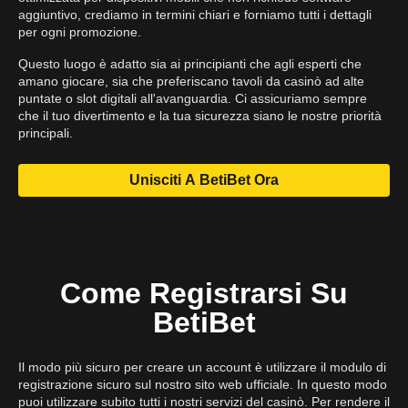
aggiuntivo, crediamo in termini chiari e forniamo tutti i dettagli
per ogni promozione.
Questo luogo è adatto sia ai principianti che agli esperti che
amano giocare, sia che preferiscano tavoli da casinò ad alte
puntate o slot digitali all'avanguardia. Ci assicuriamo sempre
che il tuo divertimento e la tua sicurezza siano le nostre priorità
principali.
Unisciti A BetiBet Ora
Come Registrarsi Su
BetiBet
Il modo più sicuro per creare un account è utilizzare il modulo di
registrazione sicuro sul nostro sito web ufficiale. In questo modo
puoi utilizzare subito tutti i nostri servizi del casinò. Per rendere il