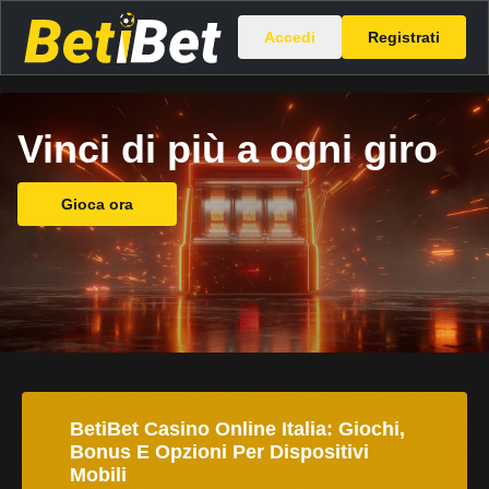
Accedi
Registrati
Vinci di più a ogni giro
Gioca ora
BetiBet Casino Online Italia: Giochi,
Bonus E Opzioni Per Dispositivi
Mobili