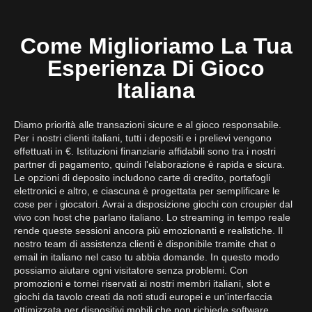
Come Miglioriamo La Tua
Esperienza Di Gioco
Italiana
Diamo priorità alle transazioni sicure e al gioco responsabile.
Per i nostri clienti italiani, tutti i depositi e i prelievi vengono
effettuati in €. Istituzioni finanziarie affidabili sono tra i nostri
partner di pagamento, quindi l'elaborazione è rapida e sicura.
Le opzioni di deposito includono carte di credito, portafogli
elettronici e altro, e ciascuna è progettata per semplificare le
cose per i giocatori. Avrai a disposizione giochi con croupier dal
vivo con host che parlano italiano. Lo streaming in tempo reale
rende queste sessioni ancora più emozionanti e realistiche. Il
nostro team di assistenza clienti è disponibile tramite chat o
email in italiano nel caso tu abbia domande. In questo modo
possiamo aiutare ogni visitatore senza problemi. Con
promozioni e tornei riservati ai nostri membri italiani, slot e
giochi da tavolo creati da noti studi europei e un'interfaccia
ottimizzata per dispositivi mobili che non richiede software