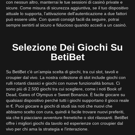
con nessun altro, manterrai le tue sessioni di casinò private e
sicure. Come misura di sicurezza aggiuntiva, se il tuo dispositivo
attuale lo supporta, l'attivazione dell'autenticazione a due fattori
può essere utile. Con questi consigli facili da seguire, potrai
sempre sentirti al sicuro e fiducioso quando accedi a un casinò.
Selezione Dei Giochi Su
BetiBet
Su BetiBet c'è un'ampia scelta di giochi, tra cui slot, tavoli e
croupier dal vivo. La nostra collezione di slot include giochi con
rulli rotanti classici e giochi con nuove funzionalità bonus. Ci
sono più di 2.500 giochi tra cui scegliere, come i noti Book of
Dead, Gates of Olympus e Sweet Bonanza. È facile giocare su
qualsiasi dispositivo perché tutti i giochi supportano il gioco reale
in €. Puoi giocare a giochi di studi sia noti che nuovi che
abbiamo scelto con cura, quindi è facile trovare nuovi preferiti,
sia che ti piacciano avventure frenetiche o slot rilassanti. BetiBet
offre i migliori giochi da tavolo ed esperienze con croupier dal
vivo per chi ama la strategia e l'interazione.