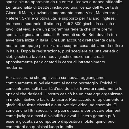
spazio sicuro approvato da un ente di licenza europeo affidabile.
Le funzionalità di BetiBet includono una licenza dell'Autorità di
Gioco di Malta, opzioni di pagamento come Visa, Mastercard,
Neteller, Skrill e criptovalute, e supporto per italiano, inglese,
tedesco e spagnolo. Il sito ha più di 2.500 giochi da casinò e
tavoli dal vivo, e c'è un programma fedeltà che offre premi
speciali ai giocatori abituali. Benvenuti su BetiBet, dove la tua
avventura inizia in Italia! Crea un account direttamente dalla
nostra homepage per iniziare a scoprire cosa abbiamo da offrire
in Italia. Dopo la registrazione, puoi scegliere tra una varietà di
slot, giochi da tavolo e nuovi giochi emozionanti creati
appositamente per giocatori in cerca di intrattenimento
moderno.
Per assicurarci che ogni visita sia nuova, aggiungiamo
continuamente nuovi elementi al nostro portafoglio. Poiché ci
concentriamo sulla facilità d'uso del sito, troverai rapidamente le
opzioni che desideri. Il nostro casinò ha un catalogo organizzato
in modo intuitivo e facile da usare. Puoi accedere rapidamente a
giochi di roulette classici o a nuove slot video, ad esempio. Ci
sono anche filtri speciali che puoi utilizzare per trovare elementi
come jackpot o tassi di volatilità elevati. L'intera gamma può
essere giocata su computer o dispositivo mobile, quindi puoi
connetterti da qualsiasi luogo in Italia.