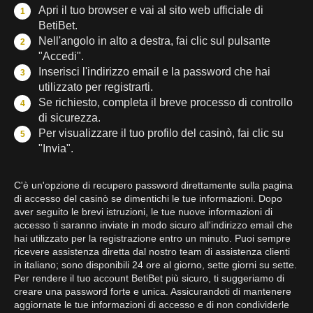
Apri il tuo browser e vai al sito web ufficiale di
BetiBet.
Nell'angolo in alto a destra, fai clic sul pulsante
"Accedi".
Inserisci l'indirizzo email e la password che hai
utilizzato per registrarti.
Se richiesto, completa il breve processo di controllo
di sicurezza.
Per visualizzare il tuo profilo del casinò, fai clic su
"Invia".
C'è un'opzione di recupero password direttamente sulla pagina
di accesso del casinò se dimentichi le tue informazioni. Dopo
aver seguito le brevi istruzioni, le tue nuove informazioni di
accesso ti saranno inviate in modo sicuro all'indirizzo email che
hai utilizzato per la registrazione entro un minuto. Puoi sempre
ricevere assistenza diretta dal nostro team di assistenza clienti
in italiano; sono disponibili 24 ore al giorno, sette giorni su sette.
Per rendere il tuo account BetiBet più sicuro, ti suggeriamo di
creare una password forte e unica. Assicurandoti di mantenere
aggiornate le tue informazioni di accesso e di non condividerle