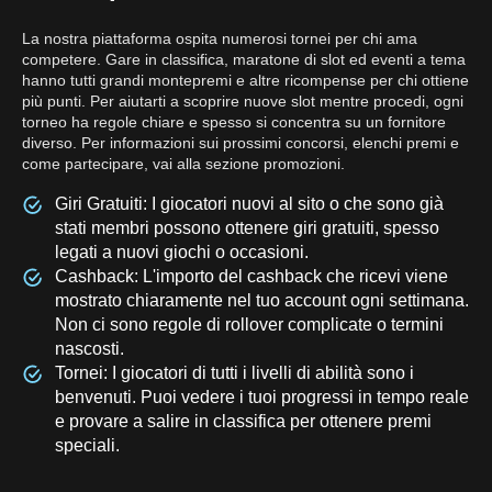
La nostra piattaforma ospita numerosi tornei per chi ama
competere. Gare in classifica, maratone di slot ed eventi a tema
hanno tutti grandi montepremi e altre ricompense per chi ottiene
più punti. Per aiutarti a scoprire nuove slot mentre procedi, ogni
torneo ha regole chiare e spesso si concentra su un fornitore
diverso. Per informazioni sui prossimi concorsi, elenchi premi e
come partecipare, vai alla sezione promozioni.
Giri Gratuiti: I giocatori nuovi al sito o che sono già
stati membri possono ottenere giri gratuiti, spesso
legati a nuovi giochi o occasioni.
Cashback: L'importo del cashback che ricevi viene
mostrato chiaramente nel tuo account ogni settimana.
Non ci sono regole di rollover complicate o termini
nascosti.
Tornei: I giocatori di tutti i livelli di abilità sono i
benvenuti. Puoi vedere i tuoi progressi in tempo reale
e provare a salire in classifica per ottenere premi
speciali.