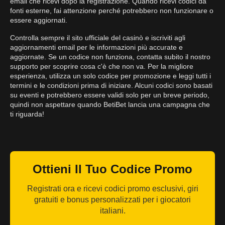
email che ricevi dopo la registrazione. Quando ricevi codici da
fonti esterne, fai attenzione perché potrebbero non funzionare o
essere aggiornati.
Controlla sempre il sito ufficiale del casinò e iscriviti agli
aggiornamenti email per le informazioni più accurate e
aggiornate. Se un codice non funziona, contatta subito il nostro
supporto per scoprire cosa c'è che non va. Per la migliore
esperienza, utilizza un solo codice per promozione e leggi tutti i
termini e le condizioni prima di iniziare. Alcuni codici sono basati
su eventi e potrebbero essere validi solo per un breve periodo,
quindi non aspettare quando BetiBet lancia una campagna che
ti riguarda!
Ottieni Il Tuo Codice Promo
Registrati ora e ricevi codici promo esclusivi, giri
gratuiti e bonus personalizzati per i giocatori
italiani.