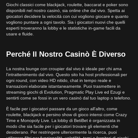
Giochi classici come blackjack, roulette, baccarat e poker sono
disponibili nel nostro casinò, sia online che dal vivo. Spetta ai
giocatori decidere la velocità con cui vogliono giocare e quanto
vogliono puntare a ogni tavolo. Sia i giocatori nuovi che quelli
esperti troveranno la lobby e le statistiche in-game facili da
usare e fluide.
Perché Il Nostro Casinò È Diverso
La nostra lounge con croupier dal vivo è ideale per chi ama
l'intrattenimento dal vivo. Questo sito ha host professionali per
ogni round, con video HD nitido, chat in tempo reale e
transazioni elaborate istantaneamente. Puoi trasmettere in
streaming giochi di Evolution, Pragmatic Play Live ed Ezugi e
sentirti come se fossi in un vero casinò dal tuo laptop o telefono.
È facile per i giocatori passare da un gioco all'altro, come
roulette, blackjack e persino show di gioco intensi come Crazy
Time e Monopoly Live. La lobby di BetiBet è organizzata in
modo che sia facile per i giocatori trovare gli elementi che
desiderano. Per restringere ulteriormente la ricerca, puoi