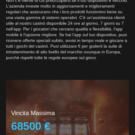
Non c'è niente di cui preoccuparsi se il tuo dispositivo è vecchio.
L'azienda investe molto in aggiornamenti e miglioramenti
regolari che assicurano che i loro prodotti funzionino bene su
una vasta gamma di sistemi operativi. C'è un'assistenza clienti
utile al nostro casinò disponibile 24 ore al giorno, 7 giorni su 7
nell'app. Per i giocatori che cercano qualità e flessibilità, l'app
mobile è l'opzione migliore. Se hai l'app sul tuo dispositivo, puoi
ricevere offerte speciali subito, avvisi in tempo reale e giocare a
tutti i giochi del casinò. Puoi utilizzare € per goderti la suite di
intrattenimento di alto livello del marchio ovunque in Europa,
purché rispetti tutte le regole europee sul gioco.
Vincita Massima
68500 €