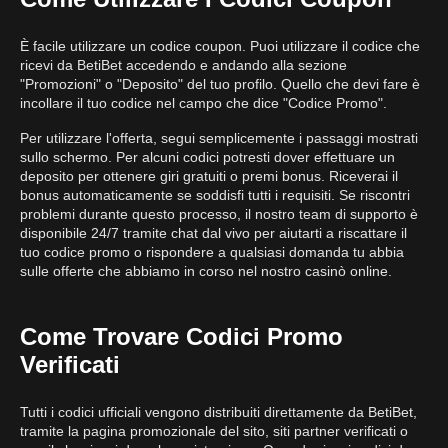
È facile utilizzare un codice coupon. Puoi utilizzare il codice che
ricevi da BetiBet accedendo e andando alla sezione
"Promozioni" o "Deposito" del tuo profilo. Quello che devi fare è
incollare il tuo codice nel campo che dice "Codice Promo".
Per utilizzare l'offerta, segui semplicemente i passaggi mostrati
sullo schermo. Per alcuni codici potresti dover effettuare un
deposito per ottenere giri gratuiti o premi bonus. Riceverai il
bonus automaticamente se soddisfi tutti i requisiti. Se riscontri
problemi durante questo processo, il nostro team di supporto è
disponibile 24/7 tramite chat dal vivo per aiutarti a riscattare il
tuo codice promo o rispondere a qualsiasi domanda tu abbia
sulle offerte che abbiamo in corso nel nostro casinò online.
Come Trovare Codici Promo
Verificati
Tutti i codici ufficiali vengono distribuiti direttamente da BetiBet,
tramite la pagina promozionale del sito, siti partner verificati o