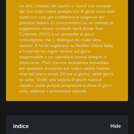
Le slot, i classici del casinò e i tavoli con croupier
dal vivo sulla nostra piattaforma di gioco sono stati
scelti con cura per soddisfare le esigenze dei
giocatori italiani. Ci concentriamo su un metodo di
pagamento sicuro, controlli rapidi Know Your
Customer (KYC) e un ambiente di gioco
coinvolgente che ci distingue da molte altre
opzioni. È facile registrarsi su BetiBet Online Italia
e l'azienda ha regole severe sul gioco
responsabile e un calendario bonus sempre in
evoluzione. Puoi ricevere assistenza immediata
per qualsiasi domanda sul nostro casinò tramite
chat dal vivo o email, 24 ore al giorno, sette giorni
su sette. Goditi una varietà di giochi nuovi e
classici, come jackpot progressivi e show di gioco
unici, abbinati a promozioni speciali.
Indice
Hide