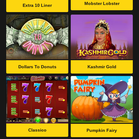
Mobster Lobster
Extra 10 Liner
Dollars To Donuts
Kashmir Gold
Classico
Pumpkin Fairy